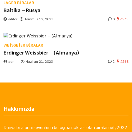
LAGER BIRALAR
Baltika – Rusya
editor
Temmuz 12, 2023
0
4945
WEISSBIER BIRALAR
Erdinger Weissbier – (Almanya)
admin
Haziran 21, 2023
2
4268
Hakkımızda
Dünya biralarını sevenlerin buluşma noktası olan
biralar.net
, 2022