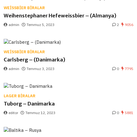
WEISSBIER BIRALAR
Weihenstephaner Hefeweissbier – (Almanya)
admin
Temmuz 5, 2023
2
9056
WEISSBIER BIRALAR
Carlsberg – (Danimarka)
admin
Temmuz 3, 2023
0
7795
LAGER BIRALAR
Tuborg – Danimarka
editor
Temmuz 12, 2023
0
5881