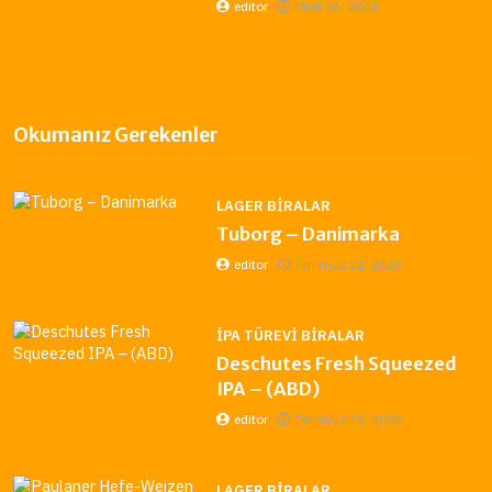
editor
Mart 26, 2024
Okumanız Gerekenler
LAGER BIRALAR
Tuborg – Danimarka
editor
Temmuz 12, 2023
İPA TÜREVI BIRALAR
Deschutes Fresh Squeezed
IPA – (ABD)
editor
Temmuz 26, 2023
LAGER BIRALAR