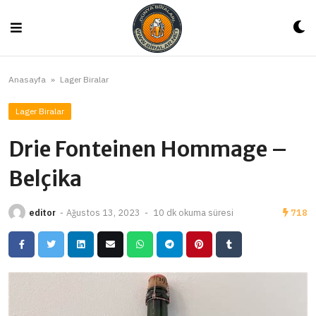
Skip
to
content
Anasayfa
»
Lager Biralar
Lager Biralar
Drie Fonteinen Hommage –
Belçika
editor
-
Ağustos 13, 2023
-
10 dk okuma süresi
718