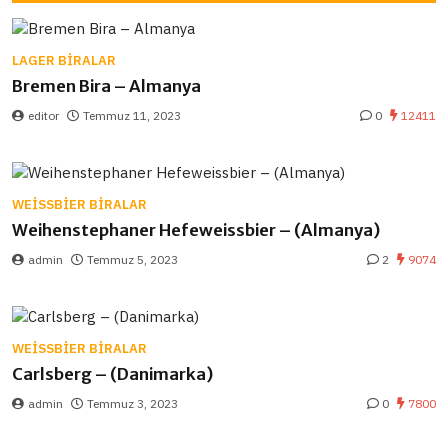
LAGER BIRALAR
Bremen Bira – Almanya
editor
Temmuz 11, 2023
0
12411
WEISSBIER BIRALAR
Weihenstephaner Hefeweissbier – (Almanya)
admin
Temmuz 5, 2023
2
9074
WEISSBIER BIRALAR
Carlsberg – (Danimarka)
admin
Temmuz 3, 2023
0
7800