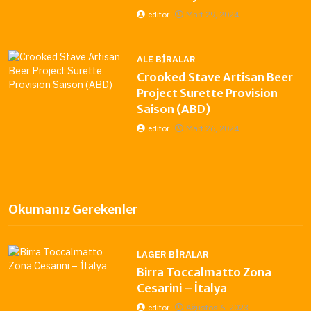
editor
Mart 29, 2024
ALE BIRALAR
Crooked Stave Artisan Beer
Project Surette Provision
Saison (ABD)
editor
Mart 26, 2024
Okumanız Gerekenler
LAGER BIRALAR
Birra Toccalmatto Zona
Cesarini – İtalya
editor
Ağustos 6, 2023