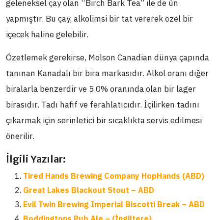
geleneksel çay olan “Birch Bark Tea” ile de ün
yapmıştır. Bu çay, alkolimsi bir tat vererek özel bir
içecek haline gelebilir.
Özetlemek gerekirse, Molson Canadian dünya çapında
tanınan Kanadalı bir bira markasıdır. Alkol oranı diğer
biralarla benzerdir ve 5.0% oranında olan bir lager
birasıdır. Tadı hafif ve ferahlatıcıdır. İçilirken tadını
çıkarmak için serinletici bir sıcaklıkta servis edilmesi
önerilir.
İlgili Yazılar:
Tired Hands Brewing Company HopHands (ABD)
Great Lakes Blackout Stout – ABD
Evil Twin Brewing Imperial Biscotti Break – ABD
Boddingtons Pub Ale – (İngiltere)