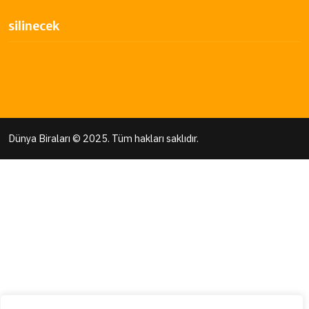
silinecek
Dünya Biraları
© 2025. Tüm hakları saklıdır.
habet
Casibom