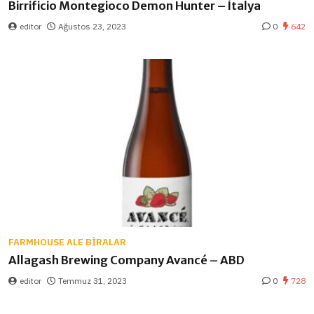
Birrificio Montegioco Demon Hunter – İtalya
editor
Ağustos 23, 2023
0
642
FARMHOUSE ALE BIRALAR
Allagash Brewing Company Avancé – ABD
editor
Temmuz 31, 2023
0
728