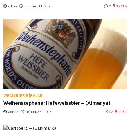
editor
Temmuz 11, 2023
0
12416
WEISSBIER BIRALAR
Weihenstephaner Hefeweissbier – (Almanya)
admin
Temmuz 5, 2023
2
9082