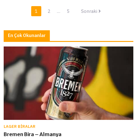
Yazı
1
2
…
5
Sonraki
sayfalaması
En Çok Okunanlar
LAGER BIRALAR
Bremen Bira – Almanya