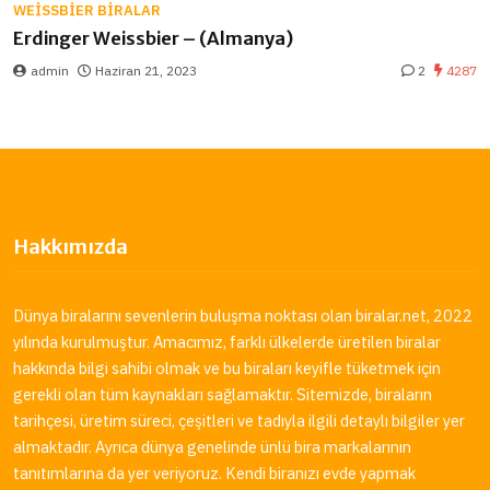
WEISSBIER BIRALAR
Erdinger Weissbier – (Almanya)
admin
Haziran 21, 2023
2
4287
Hakkımızda
Dünya biralarını sevenlerin buluşma noktası olan
biralar.net
, 2022
yılında kurulmuştur. Amacımız, farklı ülkelerde üretilen biralar
hakkında bilgi sahibi olmak ve bu biraları keyifle tüketmek için
gerekli olan tüm kaynakları sağlamaktır. Sitemizde, biraların
tarihçesi, üretim süreci, çeşitleri ve tadıyla ilgili detaylı bilgiler yer
almaktadır. Ayrıca dünya genelinde ünlü bira markalarının
tanıtımlarına da yer veriyoruz. Kendi biranızı evde yapmak