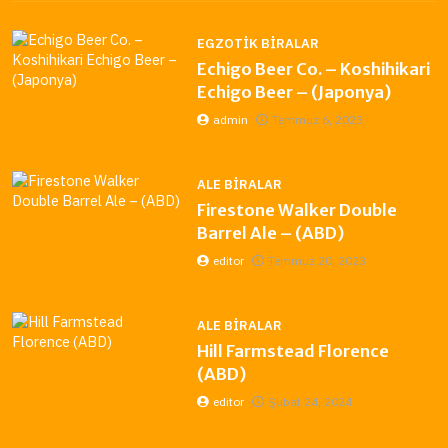
EGZOTIK BIRALAR
Echigo Beer Co. – Koshihikari
Echigo Beer – (Japonya)
admin
Temmuz 6, 2023
ALE BIRALAR
Firestone Walker Double
Barrel Ale – (ABD)
editor
Temmuz 20, 2023
ALE BIRALAR
Hill Farmstead Florence
(ABD)
editor
Şubat 24, 2024