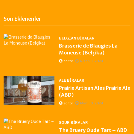
Son Eklenenler
BELGIAN BIRALAR
Brasserie de Blaugies La
Moneuse (Belçika)
editor
Nisan 3, 2024
ALE BIRALAR
Prairie Artisan Ales Prairie Ale
(ABD)
editor
Mart 30, 2024
SOUR BIRALAR
The Bruery Oude Tart – ABD