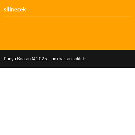
silinecek
Dünya Biraları
© 2025. Tüm hakları saklıdır.
jojobet giriş
casibom giriş
casibom giriş
Jojobet
casibom giriş