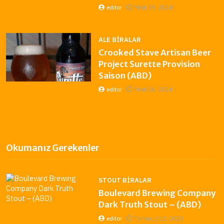
editor
Mart 29, 2024
ALE BIRALAR
Crooked Stave Artisan Beer
Project Surette Provision
Saison (ABD)
editor
Mart 26, 2024
Okumanız Gerekenler
STOUT BIRALAR
Boulevard Brewing Company
Dark Truth Stout – (ABD)
editor
Temmuz 12, 2023