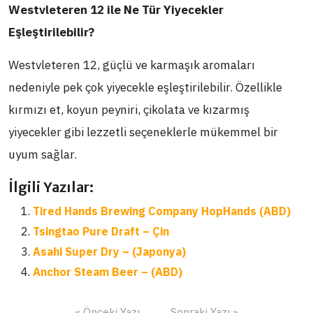
Westvleteren 12 ile Ne Tür Yiyecekler
Eşleştirilebilir?
Westvleteren 12, güçlü ve karmaşık aromaları
nedeniyle pek çok yiyecekle eşleştirilebilir. Özellikle
kırmızı et, koyun peyniri, çikolata ve kızarmış
yiyecekler gibi lezzetli seçeneklerle mükemmel bir
uyum sağlar.
İlgili Yazılar:
Tired Hands Brewing Company HopHands (ABD)
Tsingtao Pure Draft – Çin
Asahi Super Dry – (Japonya)
Anchor Steam Beer – (ABD)
Yazı
« Önceki Yazı
Sonraki Yazı »