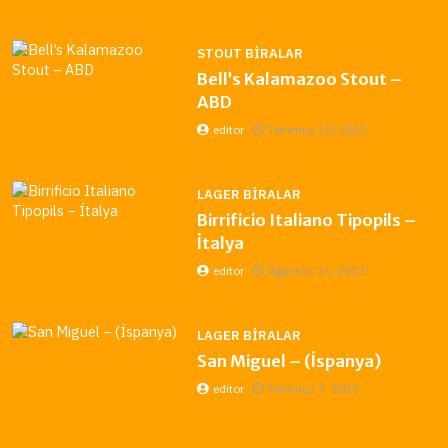
STOUT BIRALAR
Bell’s Kalamazoo Stout –
ABD
editor
Temmuz 10, 2023
LAGER BIRALAR
Birrificio Italiano Tipopils –
İtalya
editor
Ağustos 16, 2023
LAGER BIRALAR
San Miguel – (İspanya)
editor
Temmuz 7, 2023