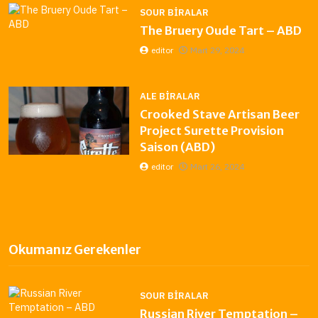
SOUR BIRALAR
The Bruery Oude Tart – ABD
editor
Mart 29, 2024
ALE BIRALAR
Crooked Stave Artisan Beer
Project Surette Provision
Saison (ABD)
editor
Mart 26, 2024
Okumanız Gerekenler
SOUR BIRALAR
Russian River Temptation –