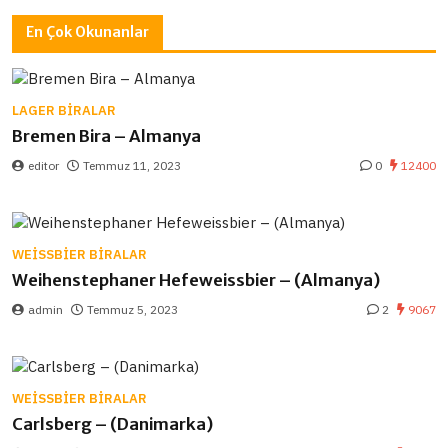
En Çok Okunanlar
LAGER BIRALAR
Bremen Bira – Almanya
editor
Temmuz 11, 2023
0
12400
WEISSBIER BIRALAR
Weihenstephaner Hefeweissbier – (Almanya)
admin
Temmuz 5, 2023
2
9067
WEISSBIER BIRALAR
Carlsberg – (Danimarka)