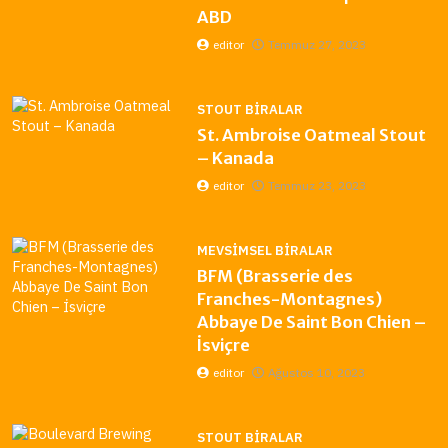
ABD
editor
Temmuz 27, 2023
STOUT BIRALAR
St. Ambroise Oatmeal Stout
– Kanada
editor
Temmuz 23, 2023
MEVSIMSEL BIRALAR
BFM (Brasserie des
Franches-Montagnes)
Abbaye De Saint Bon Chien –
İsviçre
editor
Ağustos 10, 2023
STOUT BIRALAR