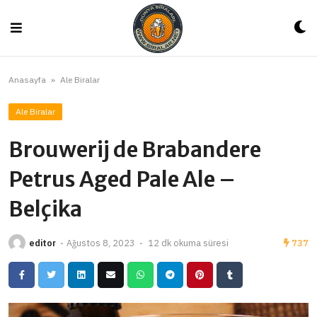
Skip
to
content
Anasayfa
»
Ale Biralar
Ale Biralar
Brouwerij de Brabandere
Petrus Aged Pale Ale –
Belçika
editor
-
Ağustos 8, 2023
-
12 dk okuma süresi
737